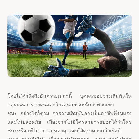
โดยไม่คำนึงถึงอันตรายเหล่านี้ บุคคลชอบวางเดิมพันใน
กลุ่มเฉพาะของตนและวิงวอนอย่างหนักว่าพวกเขา
ชนะ อย่างไรก็ตาม การวางเดิมพันอาจเป็นอาชีพที่รุนแรง
และไม่ปลอดภัย เนื่องจากไม่มีใครสามารถบอกได้ว่าใคร
ชนะหรือแพ้ไม่ว่ากลุ่มของคุณจะมีอัตราความสำเร็จที่