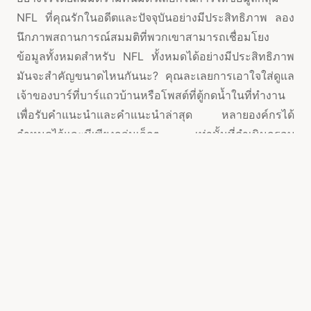
NFL ที่คุณรักในอดีตและปัจจุบันอย่างมีประสิทธิภาพ ลอง
นึกภาพสถานการณ์สมมติที่พวกเขาสามารถเชื่อมโยง
ข้อมูลทั้งหมดสำหรับ NFL ทั้งหมดได้อย่างมีประสิทธิภาพ
มันจะสำคัญขนาดไหนกันนะ? คุณละเลยการเอาใจใส่ดูแล
เจ้าของบาร์ที่บาร์แถวบ้านหรือโพสต์ที่ตู้กดน้ำในที่ทำงาน
เพื่อรับคำแนะนำและคำแนะนำล่าสุด หลายองค์กรได้
กำหนดไว้และมีเพียงกลุ่มเล็กๆ เท่านั้นที่ดำเนินกรอบ
งานการเดิมพันแบบอัลกอรึทึมอย่างมีประสิทธิภาพ
กรอบงานการเดิมพันอัลกอริธึมหรือ ABS คืออะไร? ABS
เป็นกรอบการเดิมพันอัตโนมัติโดยพื้นฐาน กรอบที่สามารถ
ขจัดองค์ประกอบที่กระตือรือร้นของการเดิมพันโดยสิ้นเชิง
สำหรับ สถานที่ล้าสมัยที่จะชนะในความจริงที่ว่าหรือไปกับ
“ลางสังหรณ์” กรอบงานเหล่านี้นำข้อมูลทั้งหมดที่สามารถ
เข้าถึงได้ เช่น ผู้ให้คำปรึกษา, แผนกต้อนรับของคณะ
กรรมการ, หัวหน้าทีม, ผู้เล่นทีม B, ความได้เปรียบในสนาม