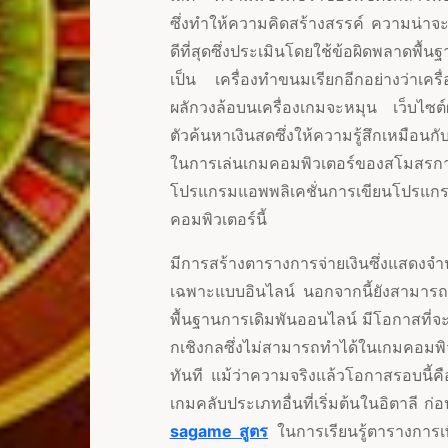
ซึ่งทำให้ความคิดสร้างสรรค์ ความน่าจะเ
ดีที่สุดซึ่งประเมินโดยใช้ข้อผิดพ
เป็น เครื่องทำขนมเรียกอีกอย่างว่าเครื
ผลักวงล้อบนเครื่องเกมจะหมุน เว็บไซต์
ตัวค้นหาเงินสดซึ่งให้ความรู้สึกเหมือนกั
ในการเล่นเกมคอมพิวเตอร์ของสโมสรการ
โปรแกรมแอพพลิเคชั่นการเขียนโปรแกรมที
คอมพิวเตอร์นี้
มีการสร้างตารางการจ่ายเงินซึ่งแสดงจำนว
เฉพาะแบบอินไลน์ นอกจากนี้ยังสามารถเ
พื้นฐานการเดิมพันออนไลน์ มีโอกาสที่จ
กเชิงกลซึ่งไม่สามารถทำได้ในเกมคอม
ทันที แม้ว่าความจริงแล้วโอกาสรอบนี้คื
เกมคลับประเภทอื่นที่เริ่มต้นในอิตาลี ก
sagame สูตร
ในการเรียนรู้ตารางการเ