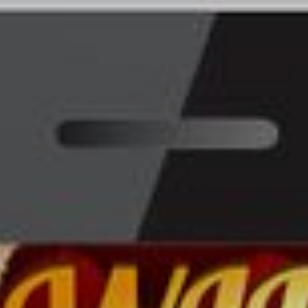
Skip
to
content