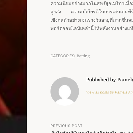
ความนิยมอย่างมากในสหรัฐอเมริกาเมื่อมี
สูงส่ง ความมีเกียรติในการเล่นเกมพีซ
เชิงกลตัวอย่างเช่นรางวัลอายุที่มากขึ้
พอร์ตออนไลน์เหล่านี้ให้พลังงานอย่างแท้จร
CATEGORIES:
Betting
Published by Pamela
View all posts by Pamela Al
Post
PREVIOUS POST