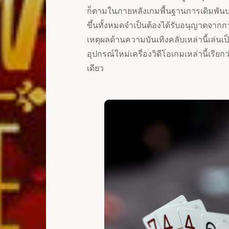
ก็ตามในภายหลังเกมพื้นฐานการเดิมพันบนเ
ขึ้นทั้งหมดจำเป็นต้องได้รับอนุญาตจากก
เหตุผลด้านความบันเทิงคลับเหล่านี้เล่น
อุปกรณ์ใหม่เครื่องวิดีโอเกมเหล่านี้เรีย
เดียว