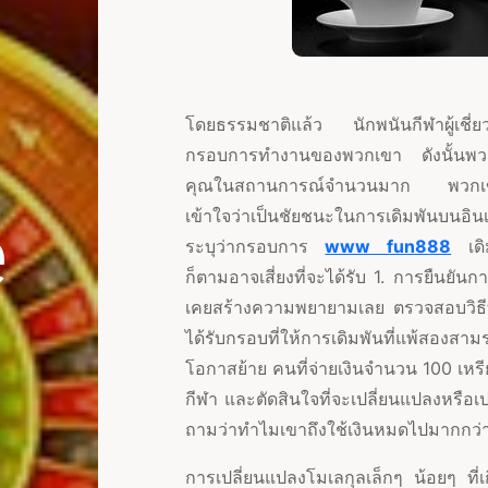
โดยธรรมชาติแล้ว นักพนันกีฬาผู้เชี่ยวชา
กรอบการทำงานของพวกเขา ดังนั้นพวกเขาจ
คุณในสถานการณ์จำนวนมาก พวกเขาจะแจ
เข้าใจว่าเป็นชัยชนะในการเดิมพันบนอินเทอ
e
ระบุว่ากรอบการ
www fun888
เดิม
ก็ตามอาจเสี่ยงที่จะได้รับ 1. การยืนยันก
เคยสร้างความพยายามเลย ตรวจสอบวิธีที่ด
ได้รับกรอบที่ให้การเดิมพันที่แพ้สองสามร
โอกาสย้าย คนที่จ่ายเงินจำนวน 100 
กีฬา และตัดสินใจที่จะเปลี่ยนแปลงหรือ
ถามว่าทำไมเขาถึงใช้เงินหมดไปมากกว่า
การเปลี่ยนแปลงโมเลกุลเล็กๆ น้อยๆ ที่เก