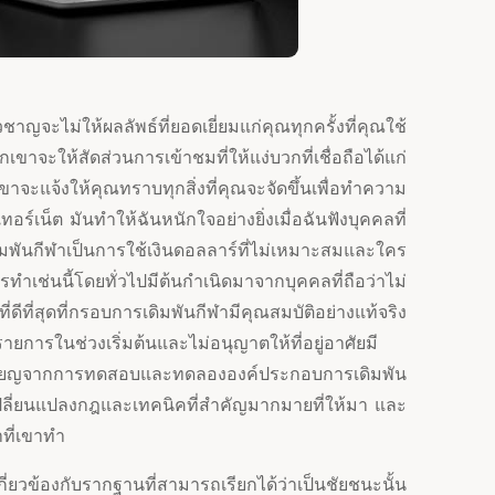
ญจะไม่ให้ผลลัพธ์ที่ยอดเยี่ยมแก่คุณทุกครั้งที่คุณใช้
ะให้สัดส่วนการเข้าชมที่ให้แง่บวกที่เชื่อถือได้แก่
้งให้คุณทราบทุกสิ่งที่คุณจะจัดขึ้นเพื่อทำความ
ร์เน็ต มันทำให้ฉันหนักใจอย่างยิ่งเมื่อฉันฟังบุคคลที่
พันกีฬาเป็นการใช้เงินดอลลาร์ที่ไม่เหมาะสมและใคร
ารทำเช่นนี้โดยทั่วไปมีต้นกำเนิดมาจากบุคคลที่ถือว่าไม่
ีที่สุดที่กรอบการเดิมพันกีฬามีคุณสมบัติอย่างแท้จริง
ายการในช่วงเริ่มต้นและไม่อนุญาตให้ที่อยู่อาศัยมี
เหรียญจากการทดสอบและทดลององค์ประกอบการเดิมพัน
เปลี่ยนแปลงกฎและเทคนิคที่สำคัญมากมายที่ให้มา และ
ที่เขาทำ
ี่ยวข้องกับรากฐานที่สามารถเรียกได้ว่าเป็นชัยชนะนั้น