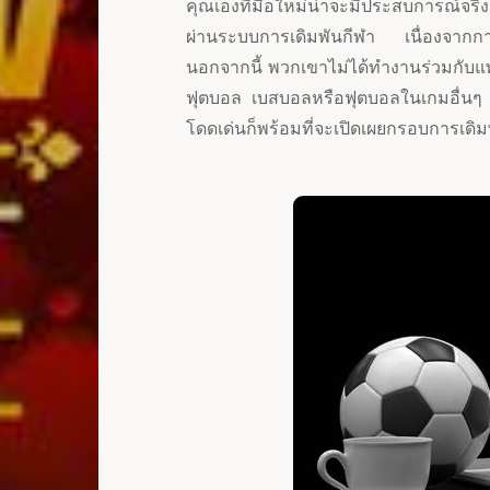
คุณเองที่มือใหม่น่าจะมีประสบการณ์จริ
ผ่านระบบการเดิมพันกีฬา เนื่องจากการเ
นอกจากนี้ พวกเขาไม่ได้ทำงานร่วมกับแ
ฟุตบอล เบสบอลหรือฟุตบอลในเกมอื่นๆ เพ
โดดเด่นก็พร้อมที่จะเปิดเผยกรอบการเดิม