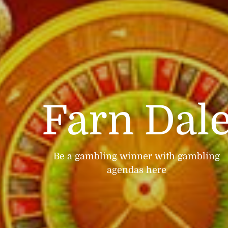
Farn Dal
Be a gambling winner with gambling
agendas here