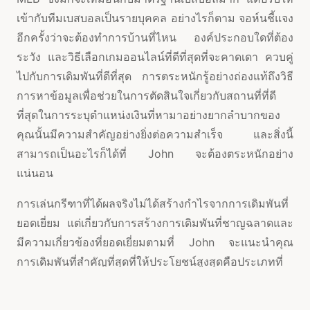
เข้ากับทีมเบสบอลเป็นรายบุคคล อย่างไรก็ตาม จอห์นชี้แจง
อีกครั้งว่าจะต้องทำการบ้านที่ไหน องค์ประกอบใดที่ต้อง
ระวัง และวิธีเลือกเกมออนไลน์ที่ดีที่สุดที่จะคาดเดา ควบคู่
ไปกับการเดิมพันที่ดีที่สุด การตระหนักรู้อย่างถ่องแท้ถึงวิธี
การหาข้อมูลเพื่อช่วยในการตัดสินใจเกี่ยวกับสถานที่ที่ดี
ที่สุดในการระบุตำแหน่งเงินที่หามาอย่างยากลำบากของ
คุณนั้นมีความสำคัญอย่างยิ่งต่อความสำเร็จ และสิ่งนี้
สามารถเป็นอะไรก็ได้ที่ John จะต้องตระหนักอย่าง
แน่นอน
การเล่นกรีฑาที่ได้ผลจริงไม่ได้สร้างกำไรจากการเดิมพันที่
ยอดเยี่ยม แต่เกี่ยวกับการสร้างการเดิมพันที่ชาญฉลาดและ
มีความเกี่ยวข้องที่ยอดเยี่ยมตามที่ John จะแนะนำคุณ
การเดิมพันที่สำคัญที่สุดที่ให้ประโยชน์สูงสุดคือประเภทที่
เสนอโอกาสที่ดีเกือบเท่าหรือดีกว่าที่คุณคาดไว้โดยใช้
โปรแกรมของเขา ตัวอย่างเช่น หากคุณรู้สึกว่าทีมงาน 1