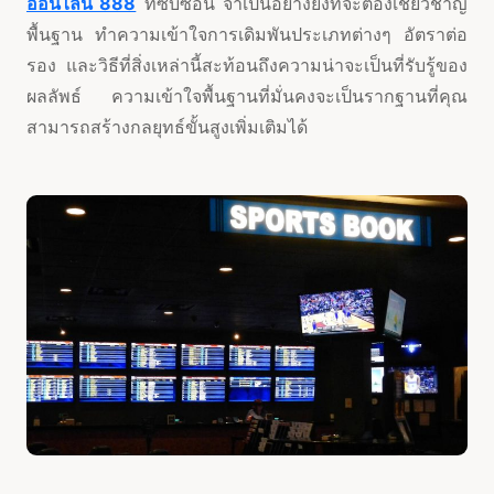
ออนไลน์ 888
ที่ซับซ้อน จำเป็นอย่างยิ่งที่จะต้องเชี่ยวชาญ
พื้นฐาน ทำความเข้าใจการเดิมพันประเภทต่างๆ อัตราต่อ
รอง และวิธีที่สิ่งเหล่านี้สะท้อนถึงความน่าจะเป็นที่รับรู้ของ
ผลลัพธ์ ความเข้าใจพื้นฐานที่มั่นคงจะเป็นรากฐานที่คุณ
สามารถสร้างกลยุทธ์ขั้นสูงเพิ่มเติมได้