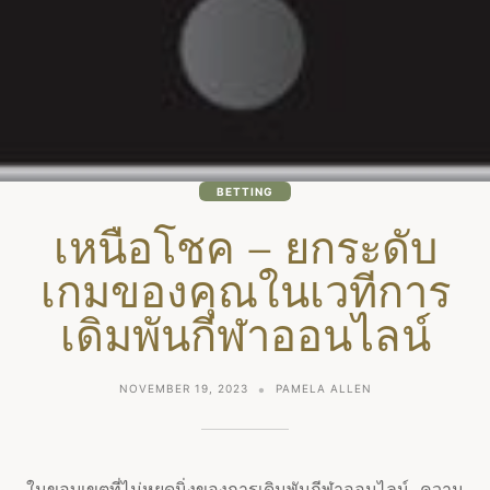
BETTING
เหนือโชค – ยกระดับ
เกมของคุณในเวทีการ
เดิมพันกีฬาออนไลน์
NOVEMBER 19, 2023
PAMELA ALLEN
ในขอบเขตที่ไม่หยุดนิ่งของการเดิมพันกีฬาออนไลน์ ความ