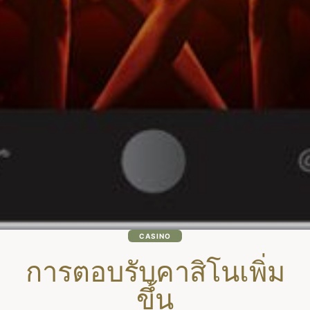
CASINO
การตอบรับคาสิโนเพิ่ม
ขึ้น