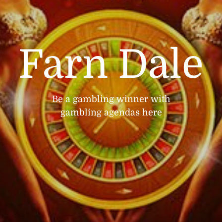
Farn Dale
Be a gambling winner with
gambling agendas here