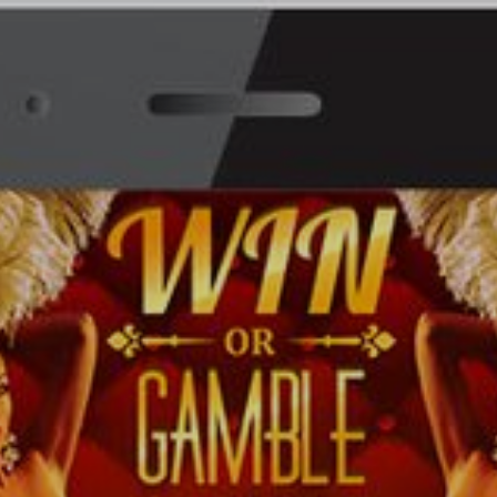
Skip
to
content