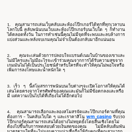
คุณสามารถเล่นเว็บคลับและห้องโป๊กเกอร์ได้ทุกที่ทุกเวลาบน
1.
โลกใบนี้
คลับพนันบนเว็บและห้องโป๊กเกอร์บนเว็บใด
ๆ
ก็ทำงาน
ได้ตลอดทั้งวัน
ในการทำเช่นนี้คุณไม่มีจุดที่จะพบและลบล้างการ
แบ่งส่วนและหลังจบเกมคุณไม่จำเป็นต้องกลับมาอีกแน่นอน
คุณจะเล่นด้วยการปลอบใจแบรนด์เนมในบ้านของเขาและ
2.
ไม่มีใครและไม่มีอะไรจะเข้าร่วมคุณจากการได้รับความสุขจาก
เกมมันไม่ได้เป็นประโยชน์สำหรับใครที่จะทำให้คุณไม่พอใจหรือ
เพิ่มการลงโทษและน้ำหนักใด
ๆ
เร็ว
ๆ
นี้สโมสรการพนันบนเว็บต่างๆจะเปิดโอกาสให้คุณได้
3.
เล่นโดยตรงจากโทรศัพท์ของคุณและมันก็ไม่มีข้อตกลงและหรือ
มี
แต่ความเป็นไปได้ที่เถียงไม่ได้อีกต่อไป
คุณสามารถเลือกและลองสโมสรจัดและโป๊กเกอร์ตามที่คุณ
4.
wm casino
ต้องการ
ในคลับเว็บใด
ๆ
และเราคาสิโน
รับ
–
150
โป๊กเกอร์คุณสามารถเล่นได้อย่างไม่หยุดยั้งโดยสิ้นเชิงโดยไม่
ต้องไปขึ้นกับการทดสอบด้วยเงินสดของคุณ
ไม่มีคลับเดิมพัน
มาตรฐานใดที่จะไม่มอบความน่าเชื่อถือให้กับคุณที่คุณสามารถ