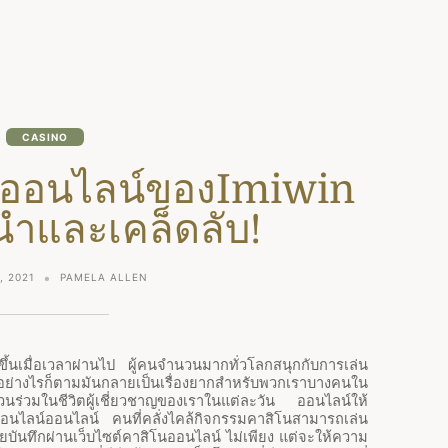
CASINO
โนออนไลน์ของImiwin
ำและเคล็ดลับ!
, 2021
PAMELA ALLEN
้นเมื่อเวลาผ่านไป
ผู้คนจำนวนมากทั่วโลกสนุกกับการเล่น
อย่างไรก็ตามมันกลายเป็นเรื่องยากสำหรับพวกเราบางคนใน
่วนร่วมในชีวิตผู้เชี่ยวชาญของเราในแต่ละวัน
ออนไลน์ให้
ออนไลน์ออนไลน์
คนที่คลั่งไคล้กิจกรรมคาสิโนสามารถเล่น
ยบันทึกผ่านเว็บไซต์คาสิโนออนไลน์
ไม่เพียง
แต่จะให้ความ