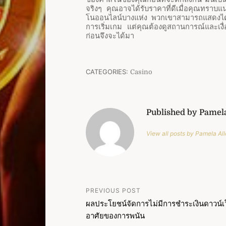
จริงๆ
คุณอาจได้รับราคาที่ดีเมื่อคุณทราบ
โนออนไลน์บางแห่ง
พวกเขาสามารถแสดงได้
การเริ่มเกม
แต่คุณต้องดูสถานการณ์และเงื่
ก่อนจึงจะได้มา
CATEGORIES:
Casino
Published by Pamela
View all posts by Pamela Al
Post
PREVIOUS POST
ผลประโยชน์จัดการไม่มีการชำระเงินดาวน์เว็บ
navigation
อาศัยของการพนัน