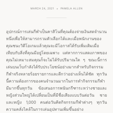
MARCH 24, 2021
PAMELA ALLEN
อุปกรณ์การเล่นกีฬาเป็นคาสิโนที่คุณต้องจ่ายเงินสดจำนวน
หนึ่งเพื่อให้สามารถรวมตัวเลือกได้และเมื่อพนักงานของ
คุณชนะวิดีโอเกมแล้วคุณจะมีโอกาสได้รับเพิ่มเติมเมื่อ
เทียบกับสิ่งที่คุณมีอยู่โดยเฉพาะ แต่หากการแสดงภาพของ
คุณไม่เหมาะสมคุณก็จะไม่ได้รับปริมาณใด ๆ ขณะนี้การ
เล่นบนเว็บกำลังได้รับประโยชน์อย่างมากสำหรับกิจกรรม
กีฬาจริงหลายร้อยรายการและดีกว่าอย่างเห็นได้ชัด ทุกวัน
นี้ความต้องการของคนจำนวนมากในการทำกิจกรรมกีฬา
มีมากขึ้นทุกวัน ข้อเสนอการพนันกรีฑาระหว่างชายและ
หญิงส่วนใหญ่ได้เปลี่ยนเป็นที่มีชื่อเสียงแบบวันต่อวัน ชาย
และหญิง 1,000 คนต่อวันคิดกิจกรรมกีฬาต่างๆ ทุกวัน
ความคลั่งไคล้ในการเล่นอุปทานเพิ่มขึ้นอย่าง