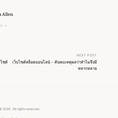
 Allen
len →
NEXT POST
บไซต์
เว็บไซต์สล็อตออนไลน์ – ค้นพบเหตุผลว่าทำไมจึงมี
หลากหลาย
 © 2026
. All rights reserved.