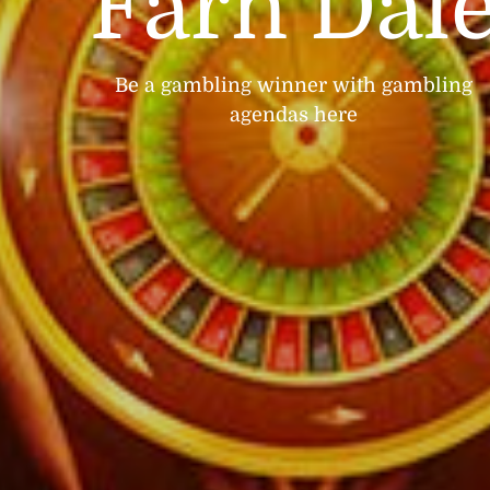
Farn Dal
Be a gambling winner with gambling
agendas here