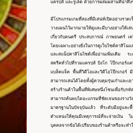
แครปส์
และรูเล็ต
ด้วยการผสมผสานที่น่าทึ่
มีโปรแกรมเกมที่สองที่มีเสน่ห์เปิดอย่างรวด
วางแผนไว้มากมายให้ดูและมีบางอย่างให้เล่
เกี่ยวกับดนตรี
ประสบการณ์
ภาพยนตร์
เค
โดยเฉพาะอย่างยิ่งในการดูเว็บไซต์คาสิโ
และสแน็ปคาสิโนไซต์เพื่ออ่านเพิ่มเติม
ระ
สตรีคทั่วไปที่รวมแครปส์
บิงโก
โป๊กเกอร์แค
แบล็คแจ็ค
พื้นที่วิดีโอและวิดีโอโป๊กเกอร์
ม
สามารถเล่นได้โดยทั้งผู้ควบคุมรุ่นเก๋าและเ
สร้างร้านค้าในพื้นที่พิเศษหนึ่งโซนเพื่อรับรหั
สามารถค้นพบไดอะแกรมที่ชัดเจนของรางวัลเ
มาตรฐานในปัจจุบันแล้ว
ที่ระดับมีอยู่และ
ตำแหน่งให้คุณมีเหตุการณ์ที่จะจ่ายเงิน
ไ
บุคคลจากข้อได้เปรียบของร้านค้าหรือจะทำใ