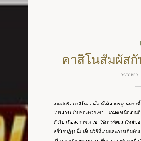
คาสิโนสัมผัส
OCTOBER 1
เกมสตรีคคาสิโนออนไลน์ได้มาตรฐานมากขึ้นกั
โปรแกรมเว็บของพวกเขา
เกมต่อเนื่องบนอ
ทั่วไป
เนื่องจากพวกเขาใช้การพัฒนาใหม่ขอ
หรี่นักปฏิรูปนี้เปลี่ยนวิธีที่เกมและการเดิมพัน