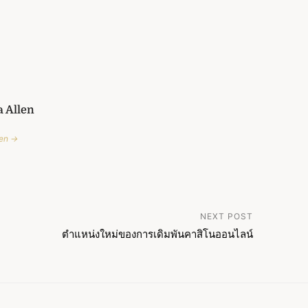
 Allen
len →
NEXT POST
ตำแหน่งใหม่ของการเดิมพันคาสิโนออนไลน์