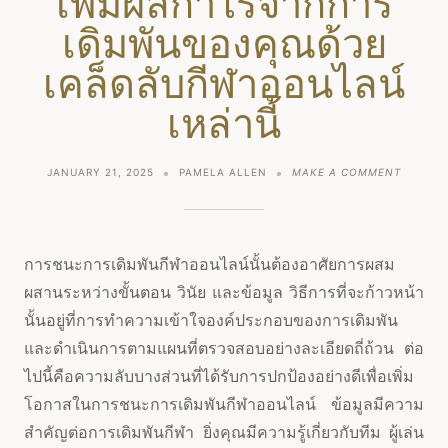
เพิ่มผลกำไรจากการ
เดิมพันของคุณด้วย
เคล็ดลับกีฬาออนไลน์
เหล่านี้
ON
JANUARY 21, 2025
PAMELA ALLEN
MAKE A COMMENT
เพิ่ม
ผล
กำไร
จาก
การ
การชนะการเดิมพันกีฬาออนไลน์นั้นต้องอาศัยการผสม
เดิม
ผสานระหว่างขั้นตอน วินัย และข้อมูล วิธีการที่จะก้าวหน้า
พัน
ของ
นั้นอยู่ที่การทำความเข้าใจองค์ประกอบของการเดิมพัน
คุณ
และดำเนินการตามแผนที่ตรวจสอบอย่างละเอียดถี่ถ้วน ต่อ
ด้วย
เคล็ด
ไปนี้คือความลับบางส่วนที่ได้รับการปกป้องอย่างดีเพื่อเพิ่ม
ลับ
โอกาสในการชนะการเดิมพันกีฬาออนไลน์ ข้อมูลมีความ
กีฬา
ออนไลน์
สำคัญต่อการเดิมพันกีฬา ยิ่งคุณมีความรู้เกี่ยวกับทีม ผู้เล่น
เหล่า