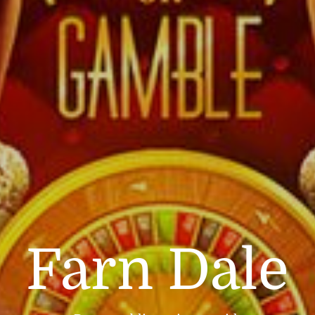
Farn Dale