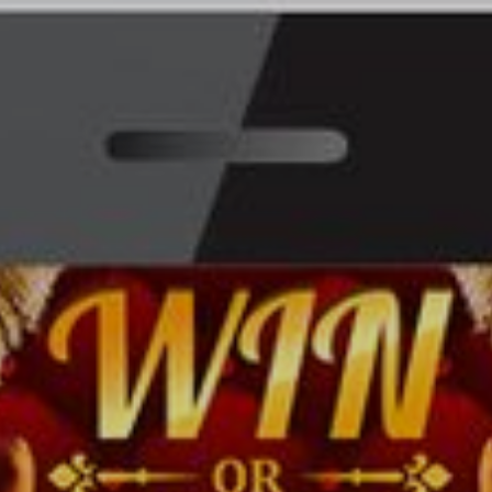
Skip
to
content